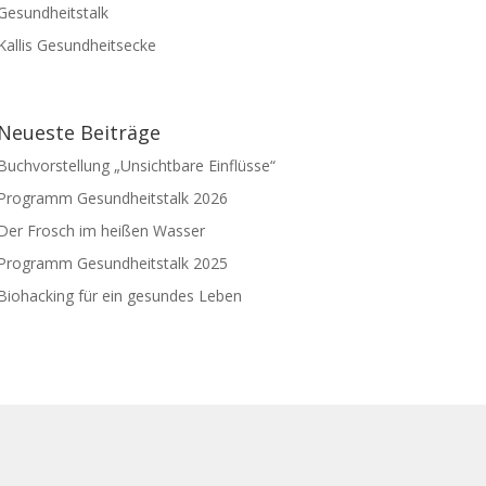
Gesundheitstalk
Kallis Gesundheitsecke
Neueste Beiträge
Buchvorstellung „Unsichtbare Einflüsse“
Programm Gesundheitstalk 2026
Der Frosch im heißen Wasser
Programm Gesundheitstalk 2025
Biohacking für ein gesundes Leben