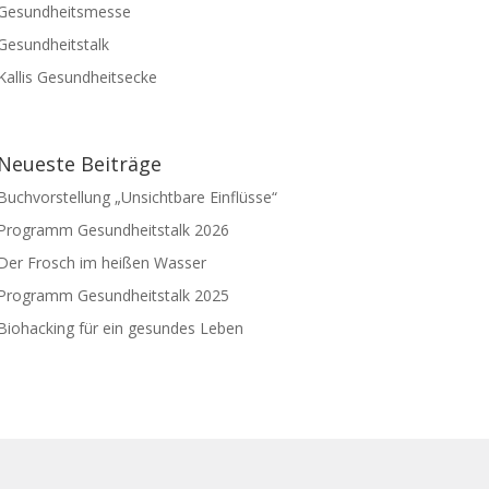
Gesundheitsmesse
Gesundheitstalk
Kallis Gesundheitsecke
Neueste Beiträge
Buchvorstellung „Unsichtbare Einflüsse“
Programm Gesundheitstalk 2026
Der Frosch im heißen Wasser
Programm Gesundheitstalk 2025
Biohacking für ein gesundes Leben